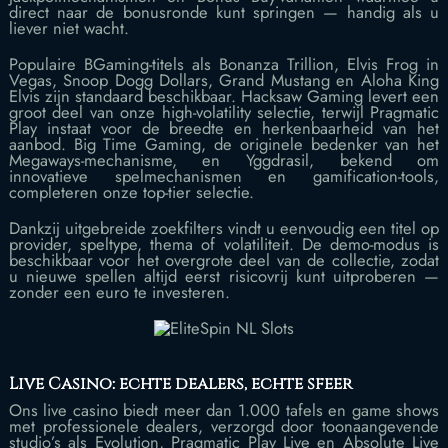
direct naar de bonusronde kunt springen — handig als u
liever niet wacht.
Populaire BGaming-titels als Bonanza Trillion, Elvis Frog in
Vegas, Snoop Dogg Dollars, Grand Mustang en Aloha King
Elvis
zijn standaard beschikbaar. Hacksaw Gaming levert een
groot deel van onze high-volatility selectie, terwijl Pragmatic
Play instaat voor de breedte en herkenbaarheid van het
aanbod. Big Time Gaming, de originele bedenker van het
Megaways-mechanisme, en Yggdrasil, bekend om
innovatieve spelmechanismen en gamification-tools,
completeren onze top-tier selectie.
Dankzij uitgebreide zoekfilters vindt u eenvoudig een titel op
provider, speltype, thema of volatiliteit. De demo-modus is
beschikbaar voor het overgrote deel van de collectie, zodat
u nieuwe spellen altijd eerst risicovrij kunt uitproberen —
zonder een euro te investeren.
Live Casino: echte dealers, echte sfeer
Ons live casino biedt meer dan 1.000 tafels en game shows
met professionele dealers, verzorgd door toonaangevende
studio’s als
Evolution, Pragmatic Play Live en Absolute Live