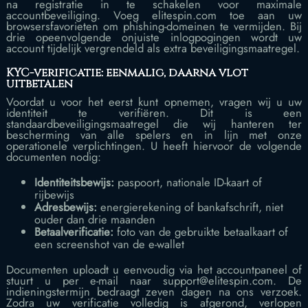
na registratie in te schakelen voor maximale
accountbeveiliging. Voeg elitespin.com toe aan uw
browsersfavorieten om phishing-domeinen te vermijden. Bij
drie opeenvolgende onjuiste inlogpogingen wordt uw
account tijdelijk vergrendeld als extra beveiligingsmaatregel.
KYC-verificatie: eenmalig, daarna vlot
uitbetalen
Voordat u voor het eerst kunt opnemen, vragen wij u uw
identiteit te verifiëren. Dit is een
standaardbeveiligingsmaatregel die wij hanteren ter
bescherming van alle spelers en in lijn met onze
operationele verplichtingen. U heeft hiervoor de volgende
documenten nodig:
Identiteitsbewijs:
paspoort, nationale ID-kaart of
rijbewijs
Adresbewijs:
energierekening of bankafschrift, niet
ouder dan drie maanden
Betaalverificatie:
foto van de gebruikte betaalkaart of
een screenshot van de e-wallet
Documenten uploadt u eenvoudig via het accountpaneel of
stuurt u per e-mail naar
support@elitespin.com
. De
indieningstermijn bedraagt zeven dagen na ons verzoek.
Zodra uw verificatie volledig is afgerond, verlopen