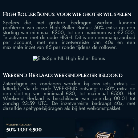
High Roller Bonus: voor wie groter wil spelen
Spelers die met grotere bedragen werken, kunnen
profiteren van onze High Roller Bonus: 50% extra op een
storting van minimaal €300, tot een maximum van €2.500.
Te activeren met de code
HIGH
. Dit is een eenmalig aanbod
per account, met een inzetvereiste van 40x en een
maximale inzet van €5 per ronde tijdens de rollover.
Weekend Herlaad: weekendplezier beloond
Zaterdagen en zondagen worden bij ons iets extra’s —
letterlijk. Via de code
WEEKEND
ontvangt u 50% extra op
een storting van minimaal €30, tot maximaal €500. Het
Weekend Herlaad is beschikbaar van zaterdag 00:01 tot
zondag 23:59 UTC. De inzetvereiste bedraagt 40x, met
dezelfde speltype-bijdragen als bij het welkomstpakket.