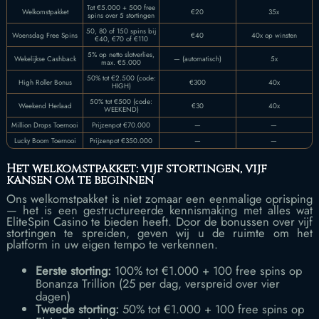
Tot €5.000 + 500 free
Welkomstpakket
€20
35x
spins over 5 stortingen
50, 80 of 150 spins bij
Woensdag Free Spins
€40
40x op winsten
€40, €70 of €110
5% op netto slotverlies,
Wekelijkse Cashback
— (automatisch)
5x
max. €5.000
50% tot €2.500 (code:
High Roller Bonus
€300
40x
HIGH)
50% tot €500 (code:
Weekend Herlaad
€30
40x
WEEKEND)
Million Drops Toernooi
Prijzenpot €70.000
—
—
Lucky Boom Toernooi
Prijzenpot €350.000
—
—
Het welkomstpakket: vijf stortingen, vijf
kansen om te beginnen
Ons welkomstpakket is niet zomaar een eenmalige oprisping
— het is een gestructureerde kennismaking met alles wat
EliteSpin Casino te bieden heeft. Door de bonussen over vijf
stortingen te spreiden, geven wij u de ruimte om het
platform in uw eigen tempo te verkennen.
Eerste storting:
100% tot €1.000 + 100 free spins op
Bonanza Trillion (25 per dag, verspreid over vier
dagen)
Tweede storting:
50% tot €1.000 + 100 free spins op