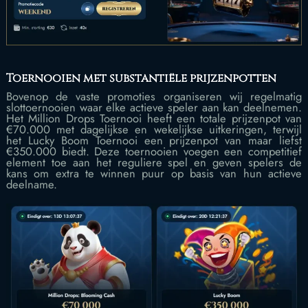
Toernooien met substantiële prijzenpotten
Bovenop de vaste promoties organiseren wij regelmatig
slottoernooien waar elke actieve speler aan kan deelnemen.
Het
Million Drops Toernooi
heeft een totale prijzenpot van
€70.000 met dagelijkse en wekelijkse uitkeringen, terwijl
het
Lucky Boom Toernooi
een prijzenpot van maar liefst
€350.000 biedt. Deze toernooien voegen een competitief
element toe aan het reguliere spel en geven spelers de
kans om extra te winnen puur op basis van hun actieve
deelname.