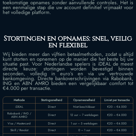
toekomstige opnames zonder aanvullende controles. Het is
een eenmalige stap die uw account definitief vrijmaakt voor
het volledige platform.
Stortingen en opnames: snel, veilig
en flexibel
Wij bieden meer dan vijftien betaalmethoden, zodat u altijd
kunt storten en opnemen op de manier die het beste bij uw
situatie past. Voor Nederlandse spelers is
iDEAL
de meest
directe keuze: stortingen worden bevestigd binnen
seconden, volledig in euro’s en via uw vertrouwde
bankomgeving. Directe bankoverschrijvingen via Rabobank,
ING en ABN AMRO bieden een vergelijkbaar comfort tot
€4.000 per transactie.
Methode
Stortingssnelheid
Opnamesnelheid
Limiet per transactie
iDEAL
Direct
Niet beschikbaar
€20 – €4.000
Rabobank / ING /
Direct
12 uur – 7 werkdagen
€20 – €4.000
ABN AMRO
Visa / Mastercard
Direct
1 uur – 5 werkdagen
€20 – €4.000
Skrill / Revolut
Direct
0 – 1 uur
€20 – €4.000