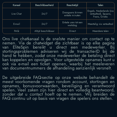
Kanaal
Beschikbaarheid
Reactietijd
Talen
Engels, Nederlands (via
Doorgaans binnen
Live Chat
24/7
vertaaltool), Spaans,
enkele minuten
Frans, Grieks
Enkele uren tot een
E-mail
24/7
Meertalig via vertaaltool
werkdag
FAQ
Altijd beschikbaar
Direct
Meerdere talen
Ons live chatkanaal is de snelste manier om contact op te
nemen. Via de chatwidget die zichtbaar is op elke pagina
van EliteSpin bereikt u direct een medewerker. Bij
stortingsproblemen adviseren wij de transactie-ID bij de
hand te hebben, zodat onze medewerker de betaling direct
kan koppelen en opvolgen. Voor uitgestelde opnames kunt u
ook via e-mail een ticket openen, waarbij het meeleveren
van documentnummers de afhandeling aanzienlijk versnelt.
De uitgebreide FAQ-sectie op onze website behandelt de
meest voorkomende vragen rondom account, stortingen en
opnames, bonusvoorwaarden, beveiliging en verantwoord
spelen. Veel zaken zijn hier direct en volledig beantwoord,
zonder dat u contact hoeft op te nemen. Wij breiden de
FAQ continu uit op basis van vragen die spelers ons stellen.