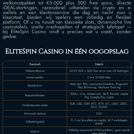
welkomstpakket tot €5.000 plus 500 free spins, directe
iDEAL-stortingen, razendsnel uitbetalen via crypto en e-
wallets en een klantenservice die dag en nacht voor u
klaarstaat, bieden wij spelers een volledig en flexibel
platform. Of u nu houdt van klassieke slots, dynamische live
casinotafels, snelle crashspellen of strategisch tafelspel —
bij EliteSpin Casino vindt u precies wat u zoekt, zonder
gedoe.
EliteSpin Casino in één oogopslag
TOERNOOIEN
Kenmerk
Details
Welkomstbonus
Tot €5.000 + 500 free spins over vijf stortingen
Aantal spellen
Circa 10.000 titels
Meer dan 100, waaronder Evolution, Pragmatic
Spelstudio’s
Play, BGaming, Hacksaw Gaming
iDEAL, Visa, Mastercard, Skrill, Revolut, Apple
Betaalmethoden
Pay, Google Pay, crypto
EUR, USD, GBP, BTC, ETH, LTC, USDT, USDC,
Ondersteunde valuta
BCH, DOGE
Minimale storting
€20
0–1 uur (e-wallets en crypto), tot 7 werkdagen
Uitbetalingstijd
(bank)
Volledig responsief HTML5-platform, geen aparte
Mobiel
app vereist