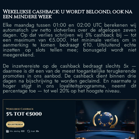
Wekelijkse cashback: u wordt beloond, ook na
een mindere week
Elke maandag tussen 01:00 en 02:00 UTC berekenen wij
automatisch uw netto slotverlies over de afgelopen zeven
dagen. Op dat verlies schrijven wij 5% cashback bij — tot
een maximum van €5.000. Het minimale verlies om in
aanmerking te komen bedraagt €10. Uitsluitend echte
inzetten op slots tellen mee; bonusgeld wordt niet
meegerekend.
De inzetvereiste op de cashback bedraagt slechts 5x —
daarmee is dit een van de meest toegankelijke terugkerende
promoties in ons aanbod. De cashback dient binnen drie
dagen na bijschrijving te worden geclaimd. En naarmate u
hoger stijgt in ons loyaliteitsprogramma, neemt dit
percentage toe — tot wel 20% op het hoogste niveau.