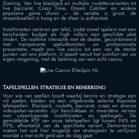
Gaming
. Van live blackjack en multiple roulette-varianten tot
live baccarat, Crazy Time, Dream Catcher en andere
populaire game shows — de variatie is groot, de
streamkwaliteit is hoog en de sfeer is authentiek.
Inzetlimieten variëren per tafel, zodat zowel spelers met een
bescheiden budget als high rollers een geschikte plek
vinden. De realtime interactie met de dealer, gecombineerd
met transparante speluitkomsten en professionele
presentatie, maakt ons live casino tot een van de sterke
punten van ons platform. U speelt vanuit het comfort van uw
eigen omgeving, met de beleving van een echt casino.
Tafelspellen: strategie en beheersing
Voor wie van spellen houdt waarbij kennis en strategie een
rol spelen, bieden wij een uitgebreide selectie klassieke
tafelspellen. Blackjack, roulette, baccarat, craps en diverse
videopoker-varianten zijn beschikbaar in meerdere versies
met uiteenlopende inzetlimieten en spelregels. De
gemiddelde RTP van onze tafelspellen ligt tussen 94% en
99%, afhankelijk van de specifieke variant. Demo-versies
maken het ook hier mogelijk om strategieën te verfijnen
voordat u met echt geld aan de slag gaat.