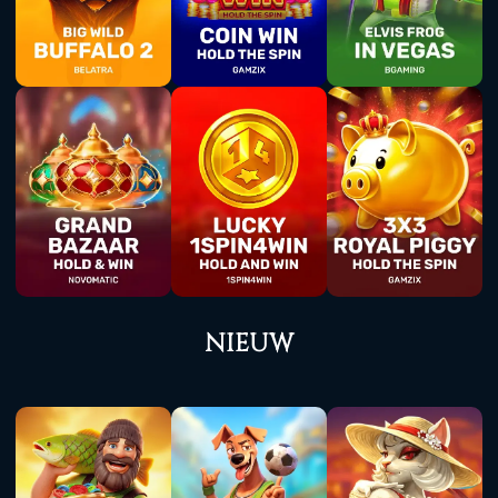
PROMOTIES
NIEUW