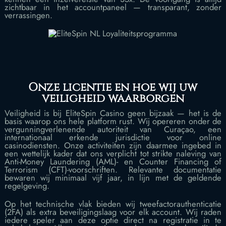
zichtbaar in het accountpaneel — transparant, zonder
verrassingen.
Onze licentie en hoe wij uw
veiligheid waarborgen
Veiligheid is bij EliteSpin Casino geen bijzaak — het is de
basis waarop ons hele platform rust. Wij opereren onder de
vergunningverlenende autoriteit van Curaçao, een
internationaal erkende jurisdictie voor online
casinodiensten. Onze activiteiten zijn daarmee ingebed in
een wettelijk kader dat ons verplicht tot strikte naleving van
Anti-Money Laundering (AML)- en Counter Financing of
Terrorism (CFT)-voorschriften. Relevante documentatie
bewaren wij minimaal vijf jaar, in lijn met de geldende
regelgeving.
Op het technische vlak bieden wij tweefactorauthenticatie
(2FA) als extra beveiligingslaag voor elk account. Wij raden
iedere speler aan deze optie direct na registratie in te