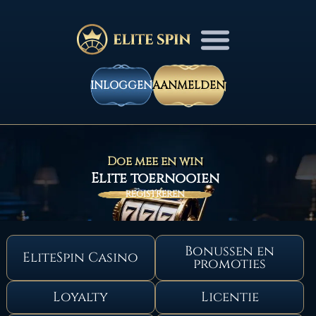
INLOGGEN
AANMELDEN
EliteSpin Casino
SLOTS
Doe mee en win
Elite toernooien
REGISTREREN
Bonussen en
EliteSpin Casino
promoties
Loyalty
Licentie