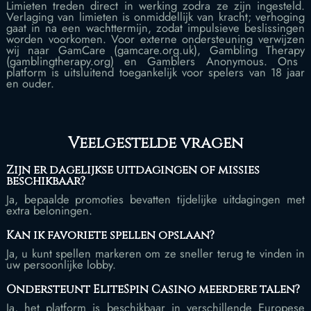
Limieten treden direct in werking zodra ze zijn ingesteld.
Verlaging van limieten is onmiddellijk van kracht; verhoging
gaat in na een wachttermijn, zodat impulsieve beslissingen
worden voorkomen. Voor externe ondersteuning verwijzen
wij naar
GamCare
(gamcare.org.uk),
Gambling Therapy
(gamblingtherapy.org) en
Gamblers Anonymous
. Ons
platform is uitsluitend toegankelijk voor spelers van 18 jaar
en ouder.
Veelgestelde vragen
Zijn er dagelijkse uitdagingen of missies
beschikbaar?
Ja, bepaalde promoties bevatten tijdelijke uitdagingen met
extra beloningen.
Kan ik favoriete spellen opslaan?
Ja, u kunt spellen markeren om ze sneller terug te vinden in
uw persoonlijke lobby.
Ondersteunt EliteSpin Casino meerdere talen?
Ja, het platform is beschikbaar in verschillende Europese