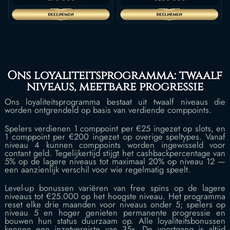
Ons loyaliteitsprogramma: twaalf
niveaus, meetbare progressie
Ons loyaliteitsprogramma bestaat uit twaalf niveaus die
worden ontgrendeld op basis van verdiende comppoints.
Spelers verdienen 1 comppoint per €25 ingezet op slots, en
1 comppoint per €200 ingezet op overige speltypes. Vanaf
niveau 4 kunnen comppoints worden ingewisseld voor
contant geld. Tegelijkertijd stijgt het cashbackpercentage van
5% op de lagere niveaus tot maximaal 20% op niveau 12 —
een aanzienlijk verschil voor wie regelmatig speelt.
Level-up bonussen variëren van free spins op de lagere
niveaus tot €25.000 op het hoogste niveau. Het programma
reset elke drie maanden voor niveaus onder 5; spelers op
niveau 5 en hoger genieten permanente progressie en
bouwen hun status duurzaam op. Alle loyaliteitsbonussen
kennen een inzetvereiste van 35x. De voortgang is altijd