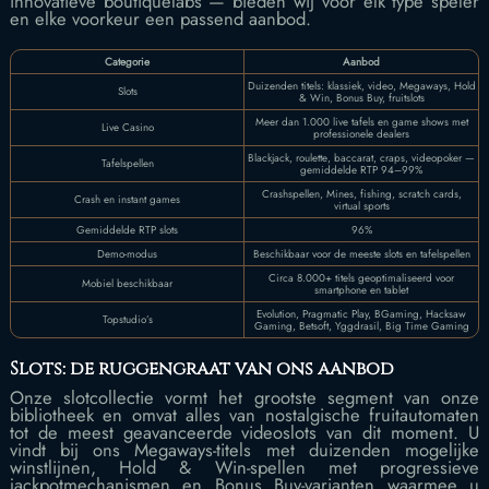
innovatieve boutiquelabs — bieden wij voor elk type speler
en elke voorkeur een passend aanbod.
Categorie
Aanbod
Duizenden titels: klassiek, video, Megaways, Hold
Slots
& Win, Bonus Buy, fruitslots
Meer dan 1.000 live tafels en game shows met
Live Casino
professionele dealers
Blackjack, roulette, baccarat, craps, videopoker —
Tafelspellen
gemiddelde RTP 94–99%
Crashspellen, Mines, fishing, scratch cards,
Crash en instant games
virtual sports
Gemiddelde RTP slots
96%
Demo-modus
Beschikbaar voor de meeste slots en tafelspellen
Circa 8.000+ titels geoptimaliseerd voor
Mobiel beschikbaar
smartphone en tablet
Evolution, Pragmatic Play, BGaming, Hacksaw
Topstudio’s
Gaming, Betsoft, Yggdrasil, Big Time Gaming
Slots: de ruggengraat van ons aanbod
Onze slotcollectie vormt het grootste segment van onze
bibliotheek en omvat alles van nostalgische fruitautomaten
tot de meest geavanceerde videoslots van dit moment. U
vindt bij ons Megaways-titels met duizenden mogelijke
winstlijnen, Hold & Win-spellen met progressieve
jackpotmechanismen en Bonus Buy-varianten waarmee u